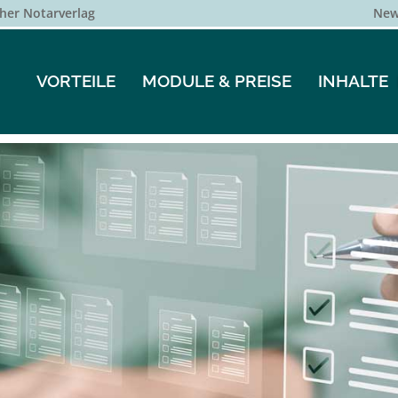
her Notarverlag
New
VORTEILE
MODULE & PREISE
INHALTE