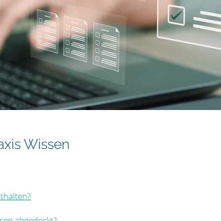
axis Wissen
nthalten?
ssen abgedeckt?